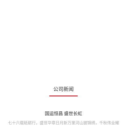
公司新闻
国运恒昌 盛世长虹
七十六载砥砺行，盛世华章日月新万里河山披锦绣，千秋伟业耀