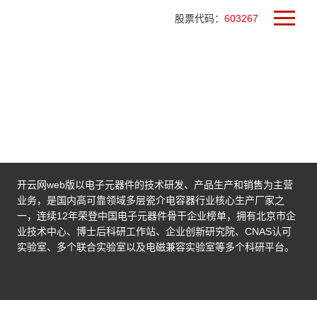
股票代码：
603267
开云网web版以电子元器件的技术研发、产品生产和销售为主营
业务，是国内高可靠领域多层瓷介电容器行业核心生产厂家之
一，连续12年荣登中国电子元器件骨干企业榜单，拥有北京市企
业技术中心、博士后科研工作站、企业创新研究院、CNAS认可
实验室、多个联合实验室以及电磁兼容实验室等多个科研平台。