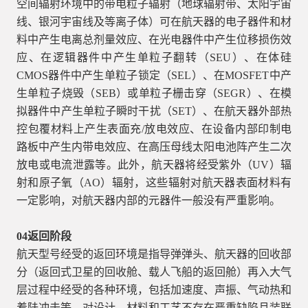
空间辐射环境中的带电粒子辐射（地球辐射带、太阳宇宙
线、银河宇宙线及等离子体）可在航天器的电子器件和材
料中产生电离总剂量效应、在光电器件中产生位移损伤效
应、在逻辑器件中产生单粒子翻转（SEU）、在体硅
CMOS器件中产生单粒子锁定（SEL）、在MOSFET中产
生单粒子烧毁（SEB）或单粒子栅击穿（SEGR）、在模
拟器件中产生单粒子瞬时干扰（SET）、在航天器外部热
控包覆材料上产生表面充/放电效应、在设备内部印制电
路板中产生内带电效应、在高压母线太阳电池阵产生二次
放电或电流泄露等。此外，航天器将经受紫外（UV）辐
射和原子氧（AO）辐射，这些辐射对航天器表面材料有
一定影响，对航天器内部的元器件一般没有严重影响。
04
返回阶段
航天型号经受的返回环境是指导弹弹头、航天器的回收部
分（返回式卫星的回收舱、载人飞船的返回舱）再入大气
层过程中经受的各种环境，包括加速度、声振、气动热和
着陆冲击等，对设计、材料和工艺不存在严重缺陷且装联